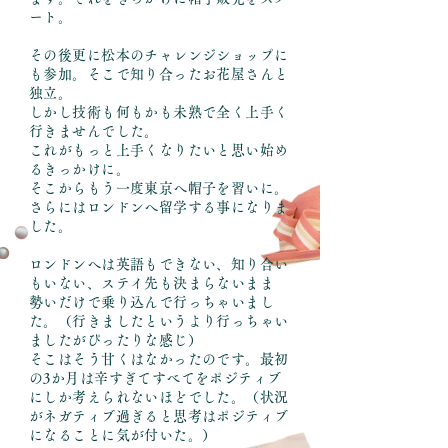
ート。
その後更に松本のチャレンジショップに
も参加。そこで知り合ったお花屋さんと
独立。
しかし技術も何もかも未熟で全く上手く
行きませんでした。
これがもっと上手くなりたいと思い始め
るきっかけに。
そこからもう一度東京へ帽子を習いに。
さらにはロンドンへ留学する事になりま
した。
ロンドンへは英語もできない、知り合い
もいない、ステイ先も決まらないまま
勢いだけで乗り込んで行っちゃいまし
た。（行きましたというより行っちゃい
ましたがぴったりな感じ）
そこはそう甘くはなかったのです。最初
の3か月は辛すぎてすべてをポジティブ
にしか考えられないほどでした。（状況
がネガティブ過ぎると思考はポジティブ
になることに気が付いた。）