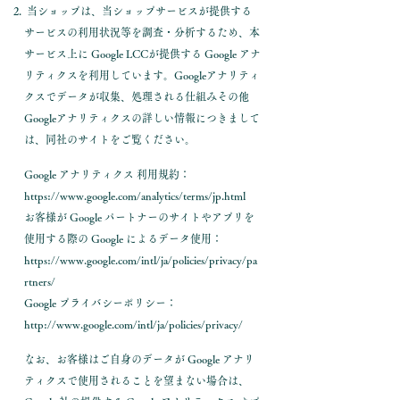
当ショップは、当ショップサービスが提供する
サービスの利用状況等を調査・分析するため、本
サービス上に Google LCCが提供する Google アナ
リティクスを利用しています。Googleアナリティ
クスでデータが収集、処理される仕組みその他
Googleアナリティクスの詳しい情報につきまして
は、同社のサイトをご覧ください。
Google アナリティクス 利用規約：
https://www.google.com/analytics/terms/jp.html
お客様が Google パートナーのサイトやアプリを
使用する際の Google によるデータ使用：
https://www.google.com/intl/ja/policies/privacy/pa
rtners/
Google プライバシーポリシー：
http://www.google.com/intl/ja/policies/privacy/
なお、お客様はご自身のデータが Google アナリ
ティクスで使用されることを望まない場合は、