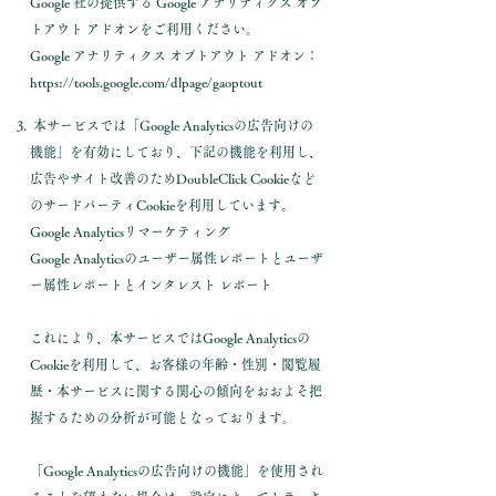
Google 社の提供する Google アナリティクス オプ
トアウト アドオンをご利用ください。
Google アナリティクス オプトアウト アドオン：
https://tools.google.com/dlpage/gaoptout
本サービスでは「Google Analyticsの広告向けの
機能」を有効にしており、下記の機能を利用し、
広告やサイト改善のためDoubleClick Cookieなど
のサードパーティCookieを利用しています。
Google Analyticsリマーケティング
Google Analyticsのユーザー属性レポートとユーザ
ー属性レポートとインタレスト レポート
これにより、本サービスではGoogle Analyticsの
Cookieを利用して、お客様の年齢・性別・閲覧履
歴・本サービスに関する関心の傾向をおおよそ把
握するための分析が可能となっております。
「Google Analyticsの広告向けの機能」を使用され