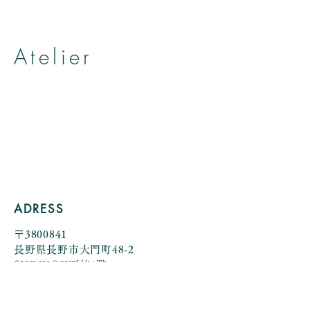
た。
Atelier
帽子とヘッドアクセサリーのお店
アトリエ アニェリカ
by Yumiko Kuroiwa
ADRESS
〒3800841
長野県長野市大門町48-2
SHINKOJI西棟1階
view more>>