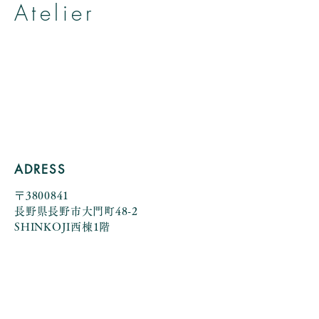
Atelier
帽子とヘッドアクセサリーのお店
アトリエ アニェリカ
by Yumiko Kuroiwa
ADRESS
〒3800841
長野県長野市大門町48-2
SHINKOJI西棟1階
view more>>
TEL
080-1088-3588