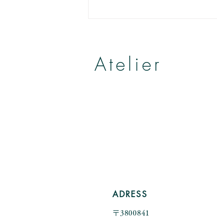
詐欺の方と電話した話。
Atelier
帽子とヘッドアクセサリー
by Yumiko Kuroiwa
ADRESS
〒3800841