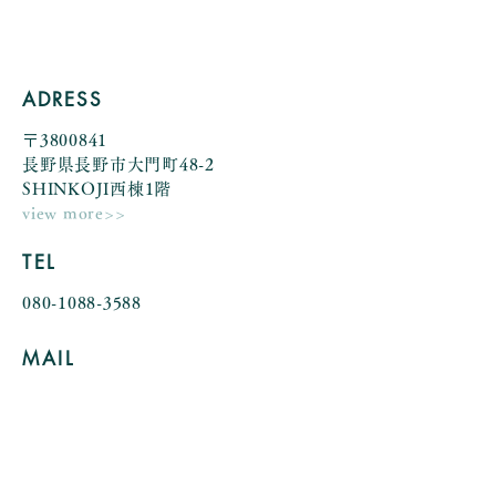
by Yumiko Kuroiwa
ADRESS
〒3800841
長野県長野市大門町48-2
SHINKOJI西棟1階
view more>>
TEL
080-1088-3588
MAIL
a.anielica@gmail.com
OPEN
/CLOSE