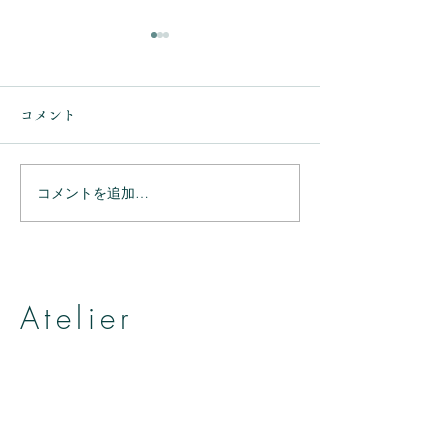
コメント
コメントを追加…
ありがとうござ
ありがとうございまし
た。
Atelier
帽子とヘッドアクセサリーのお店
アトリエ アニェリカ