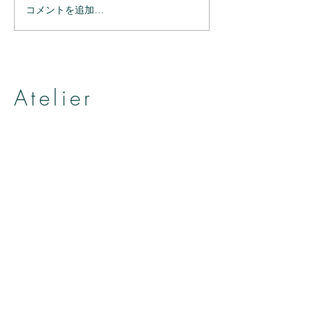
コメントを追加…
ありがとうござ
ありがとうございまし
た。
Atelier
帽子とヘッドアクセサリーのお店
アトリエ アニェリカ
by Yumiko Kuroiwa
ADRESS
〒3800841
長野県長野市大門町48-2
SHINKOJI西棟1階