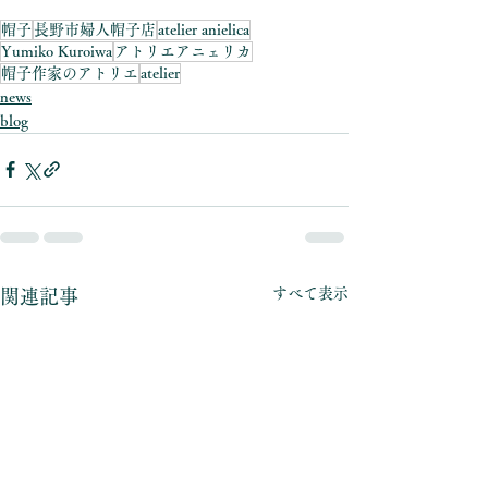
帽子
長野市婦人帽子店
atelier anielica
Yumiko Kuroiwa
アトリエアニェリカ
帽子作家のアトリエ
atelier
news
blog
すべて表示
関連記事