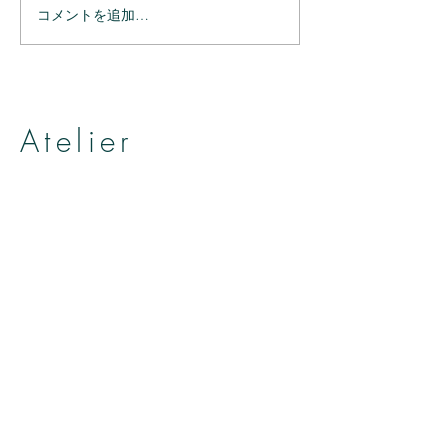
コメントを追加…
ありがとうござ
ありがとうございまし
た。
Atelier
帽子とヘッドアクセサリーのお店
アトリエ アニェリカ
by Yumiko Kuroiwa
ADRESS
〒3800841
長野県長野市大門町48-2
SHINKOJI西棟1階