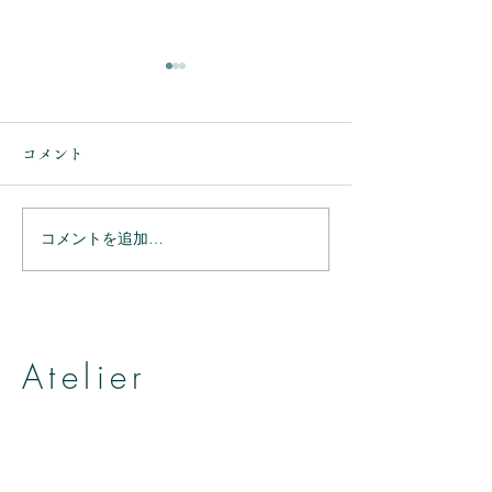
コメント
コメントを追加…
ありがとうござ
ありがとうございまし
た。
Atelier
帽子とヘッドアクセサリーのお店
アトリエ アニェリカ