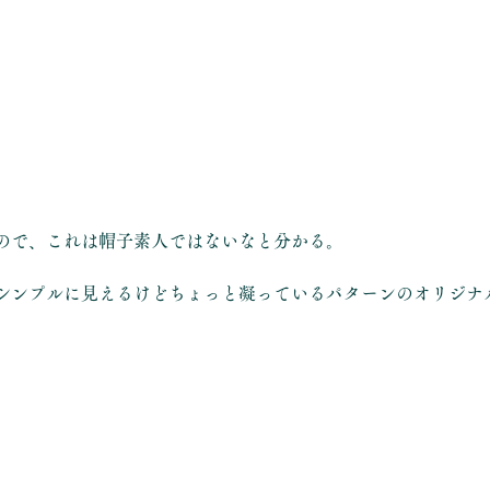
ので、これは帽子素人ではないなと分かる。
シンプルに見えるけどちょっと凝っているパターンのオリジナ