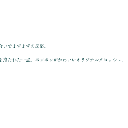
合いでまずまずの反応。
を持たれた一点。ポンポンがかわいいオリジナルクロッシェ。