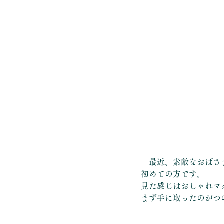
　最近、素敵なおばさ
初めての方です。
見た感じはおしゃれマ
まず手に取ったのがつ