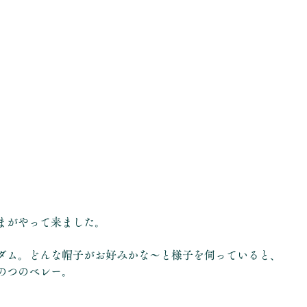
まがやって来ました。
ダム。どんな帽子がお好みかな～と様子を伺っていると、
のつのベレー。