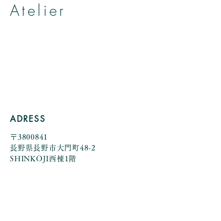
Atelier
帽子とヘッドアクセサリーのお店
アトリエ アニェリカ
by Yumiko Kuroiwa
ADRESS
〒3800841
長野県長野市大門町48-2
SHINKOJI西棟1階
view more>>
TEL
080-1088-3588