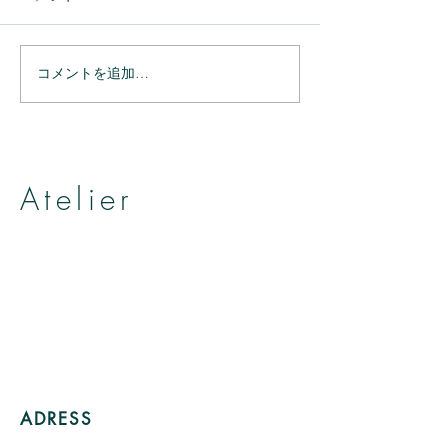
コメントを追加…
ありがとうござ
ありがとうございまし
た。
Atelier
帽子とヘッドアクセサリーのお店
アトリエ アニェリカ
by Yumiko Kuroiwa
ADRESS