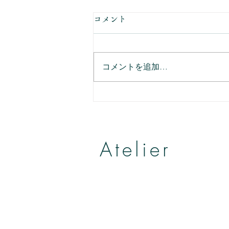
コメント
コメントを追加…
詐欺の方と電話した話。
Atelier
帽子とヘッドアクセサリー
by Yumiko Kuroiwa