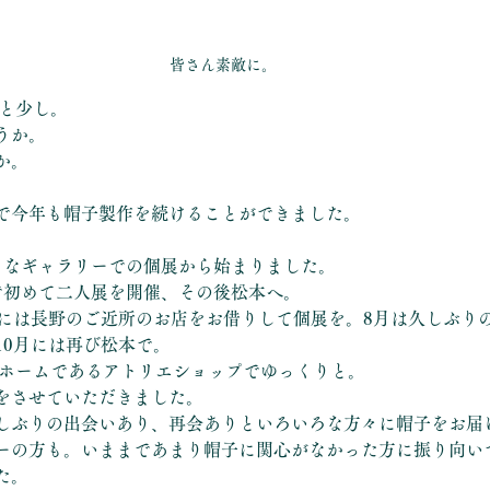
皆さん素敵に。
あと少し。
うか。
か。
で今年も帽子製作を続けることができました。
さなギャラリーでの個展から始まりました。
で初めて二人展を開催、その後松本へ。
月には長野のご近所のお店をお借りして個展を。8月は久しぶり
10月には再び松本で。
しのホームであるアトリエショップでゆっくりと。
をさせていただきました。
しぶりの出会いあり、再会ありといろいろな方々に帽子をお届
ーの方も。いままであまり帽子に関心がなかった方に振り向い
た。