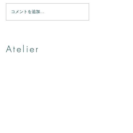
コメントを追加…
ありがとうござ
ありがとうございまし
た。
Atelier
帽子とヘッドアクセサリーのお店
アトリエ アニェリカ
by Yumiko Kuroiwa
ADRESS
〒3800841
長野県長野市大門町48-2