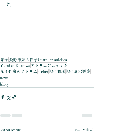
す。
帽子
長野市婦人帽子店
atelier anielica
Yumiko Kuroiwa
アトリエアニェリカ
帽子作家のアトリエ
atelier
帽子個展
帽子展示販売
news
blog
すべて表示